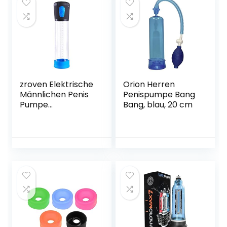
zroven Elektrische
Orion Herren
Männlichen Penis
Penispumpe Bang
Pumpe
Bang, blau, 20 cm
Vergrößerung
Vakuumpumpe
Prolong Enhancer
Penis Massage
Übung
Vergrößerer
Extender
Automatische
Saug Sex
Erwachsene
Produkt für
Männer