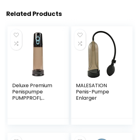
Related Products
Deluxe Premium
MALESATION
Penispumpe
Penis-Pumpe
PUMPPROFI,
Enlarger
elektrische
Erektionshilfe für
Sextraining und
Potenzsteigerung,
von Venize