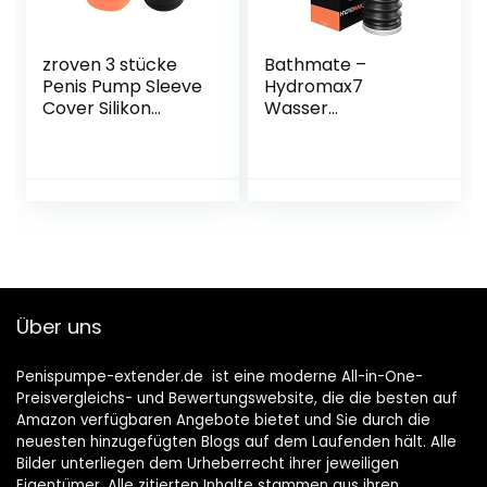
zroven 3 stücke
Bathmate –
Penis Pump Sleeve
Hydromax7
Cover Silikon
Wasser
Gummidichtung
Penispumpe – blau
Ersatz Penis
Vergrößerer
Gerät
Vakuumpumpe
Zufällige Farbe
Über uns
Penispumpe-extender.de ist eine moderne All-in-One-
Preisvergleichs- und Bewertungswebsite, die die besten auf
Amazon verfügbaren Angebote bietet und Sie durch die
neuesten hinzugefügten Blogs auf dem Laufenden hält. Alle
Bilder unterliegen dem Urheberrecht ihrer jeweiligen
Eigentümer. Alle zitierten Inhalte stammen aus ihren